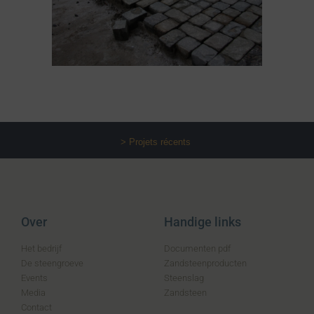
> Projets récents
Over
Handige links
Het bedrijf
Documenten pdf
De steengroeve
Zandsteenproducten
Events
Steenslag
Media
Zandsteen
Contact