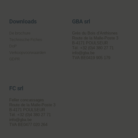
Downloads
GBA srl
De brochure
Grès du Bois d’Anthisnes
Route de la Malle-Poste 3
Technische Fiches
B-4171 POULSEUR
DoP
Tél. +32 (0)4 380 27 71
Verkoopvoorwaarden
info@gba.be
TVA BE0419 905 179
GDPR
FC srl
Feller concassages
Route de la Malle-Poste 3
B-4171 POULSEUR
Tél. +32 (0)4 380 27 71
info@gba.be
TVA BE0477 020 264