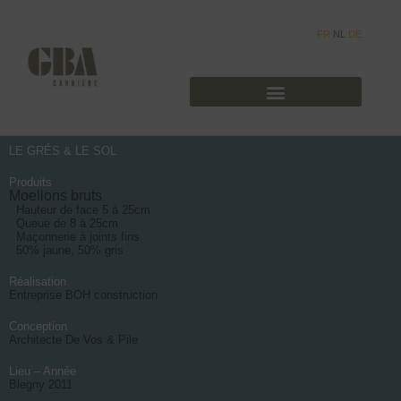
FR
NL
DE
LE GRÉS & LE SOL
Produits
Moellons bruts
Hauteur de face 5 à 25cm
Queue de 8 à 25cm
Maçonnerie à joints fins
50% jaune, 50% gris
Réalisation
Entreprise BOH construction
Conception
Architecte De Vos & Pile
Lieu – Année
Blegny 2011