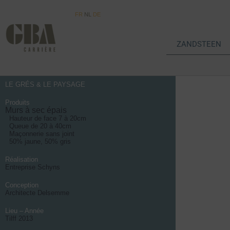
FR
NL
DE
ZANDSTEEN
LE GRÉS & LE PAYSAGE
Produits
Murs à sec épais
Hauteur de face 7 à 20cm
Queue de 20 à 40cm
Maçonnerie sans joint
50% jaune, 50% gris
Réalisation
Entreprise Schyns
Conception
Architecte Delsemme
Lieu – Année
Tilff 2013