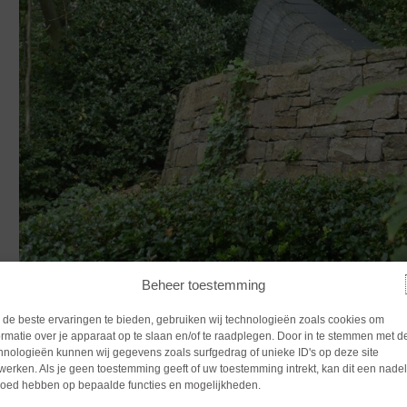
Beheer toestemming
de beste ervaringen te bieden, gebruiken wij technologieën zoals cookies om
ormatie over je apparaat op te slaan en/of te raadplegen. Door in te stemmen met d
hnologieën kunnen wij gegevens zoals surfgedrag of unieke ID's op deze site
werken. Als je geen toestemming geeft of uw toestemming intrekt, kan dit een nade
loed hebben op bepaalde functies en mogelijkheden.