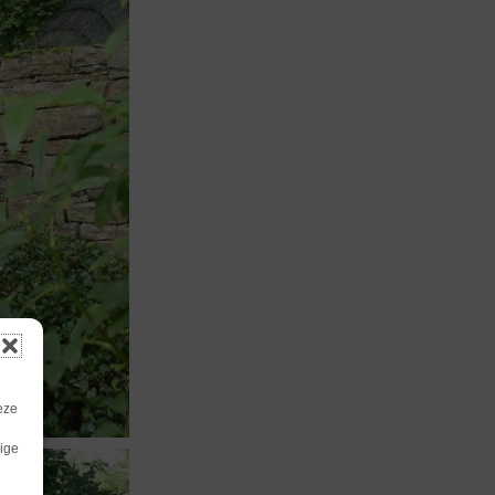
eze
lige