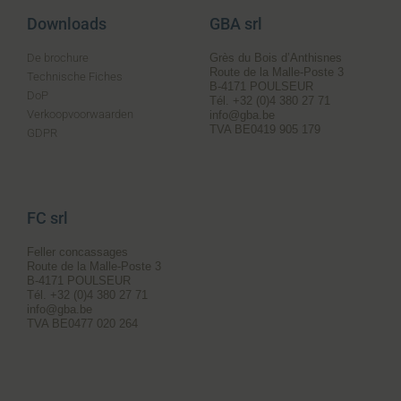
Downloads
GBA srl
De brochure
Grès du Bois d’Anthisnes
Route de la Malle-Poste 3
Technische Fiches
B-4171 POULSEUR
DoP
Tél. +32 (0)4 380 27 71
Verkoopvoorwaarden
info@gba.be
TVA BE0419 905 179
GDPR
FC srl
Feller concassages
Route de la Malle-Poste 3
B-4171 POULSEUR
Tél. +32 (0)4 380 27 71
info@gba.be
TVA BE0477 020 264