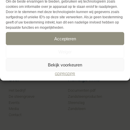
Om de beste ervaringen te bieden, gebruiken wij technologieën zoals
cookies om informatie over je apparaat op te slaan en/of te raadplegen.
Door in te stemmen met deze technologieën kunnen wij gegevens zoals
surfgedrag of unieke ID's op deze site verwerken. Als je geen toestemming
geeft of uw toestemming intrekt, kan dit een nadelige invloed hebben op
bepaalde functies en mogelijkheden.
Accepteren
> Le grès & le paysage
Weiger
Bekijk voorkeuren
GDPR
GDPR
Over
Handige links
Het bedrijf
Documenten pdf
De steengroeve
Zandsteenproducten
Events
Steenslag
Media
Zandsteen
Contact