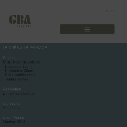
FR
NL
DE
LE GRÉS & LE PAYSAGE
Produits
Marches massives
Epaisseur 15cm
Profondeur 30cm
Pose traditionnelle
Toutes teintes
Réalisation
Entreprise Couturier
Conception
Architecte
Lieu – Année
Manhay 2014