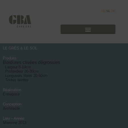
FR
NL
DE
LE GRÉS & LE SOL
Produits
Bordures clivées dégrossies
Largeur 8-10cm
Profondeur 20-30cm
Longueurs libres 20-50cm
Toutes teintes
Réalisation
Entreprise
Conception
Architecte
Lieu – Année
Marenne 2013