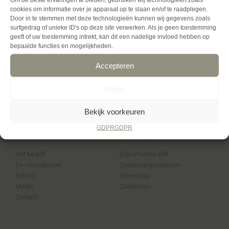
cookies om informatie over je apparaat op te slaan en/of te raadplegen.
Door in te stemmen met deze technologieën kunnen wij gegevens zoals
surfgedrag of unieke ID's op deze site verwerken. Als je geen toestemming
geeft of uw toestemming intrekt, kan dit een nadelige invloed hebben op
bepaalde functies en mogelijkheden.
Accepteren
> Le grès & le sol
Weiger
Bekijk voorkeuren
GDPR
GDPR
Over
Handige links
Het bedrijf
Documenten pdf
De steengroeve
Zandsteenproducten
Events
Steenslag
Media
Zandsteen
Contact