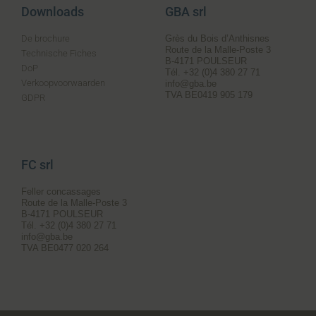
Downloads
GBA srl
De brochure
Grès du Bois d’Anthisnes
Route de la Malle-Poste 3
Technische Fiches
B-4171 POULSEUR
DoP
Tél. +32 (0)4 380 27 71
Verkoopvoorwaarden
info@gba.be
TVA BE0419 905 179
GDPR
FC srl
Feller concassages
Route de la Malle-Poste 3
B-4171 POULSEUR
Tél. +32 (0)4 380 27 71
info@gba.be
TVA BE0477 020 264